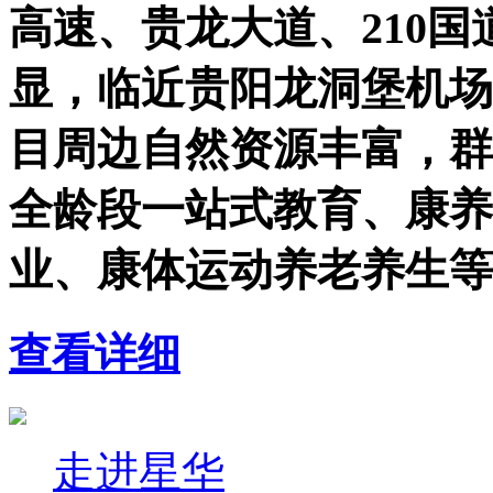
高速、贵龙大道、210
显，临近贵阳龙洞堡机场
目周边自然资源丰富，群
全龄段一站式教育、康养
业、康体运动养老养生等
查看详细
走进星华