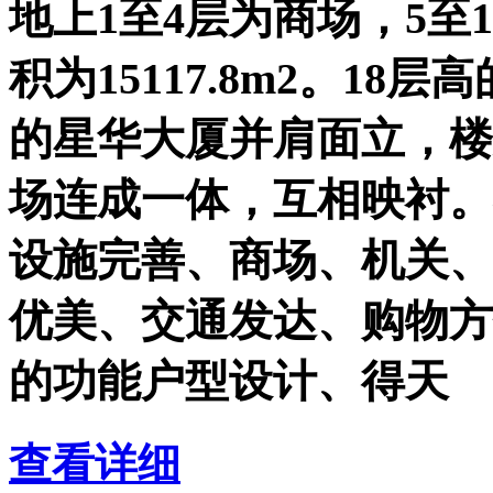
地上1至4层为商场，5至
积为15117.8m2。18
的星华大厦并肩面立，楼
场连成一体，互相映衬。
设施完善、商场、机关、
优美、交通发达、购物方
的功能户型设计、得天
查看详细