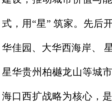
式，用“星” 筑家。先
华佳园、大华西海岸、 
星华贵州柏樾龙山等城
海口西扩战略为核心，