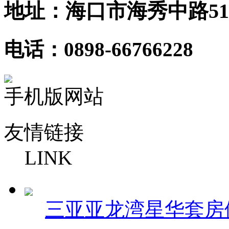
地址：海口市海秀中路51
电话：0898-66766228
手机版网站
友情链接
LINK
三亚亚龙湾星华套房