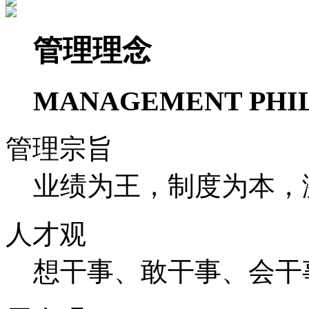
管理理念
MANAGEMENT PHI
管理宗旨
业绩为王，制度为本，
人才观
想干事、敢干事、会干