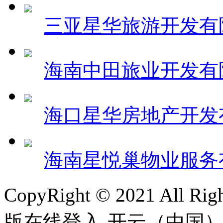
三亚星华旅游开发有
海南中田旅业开发有
海口星华房地产开发
海南星悦巢物业服务
CopyRight © 2021 All
版在线登入-开云（中