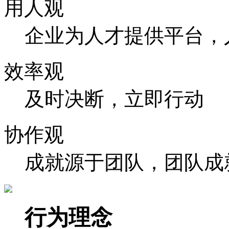
用人观
企业为人才提供平台，
效率观
及时决断，立即行动
协作观
成就源于团队，团队成
行为理念