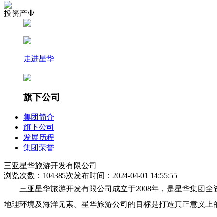
投资产业
走进星华
旗下公司
集团简介
旗下公司
发展历程
集团荣誉
三亚星华旅游开发有限公司
浏览次数：104385次
发布时间：2024-04-01 14:55:55
三亚星华旅游开发有限公司成立于2008年，是星华集团
地理环境及海洋元素。星华旅游公司的目标是打造真正意义上