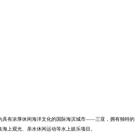
作为具有浓厚休闲海洋文化的国际海滨城市——三亚，拥有独特的
集海上观光、亲水休闲运动等水上娱乐项目。