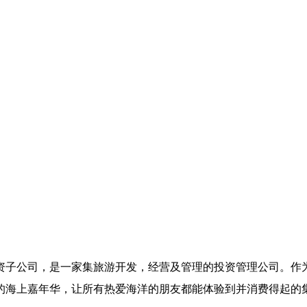
全资子公司，是一家集旅游开发，经营及管理的投资管理公司。
的海上嘉年华，让所有热爱海洋的朋友都能体验到并消费得起的