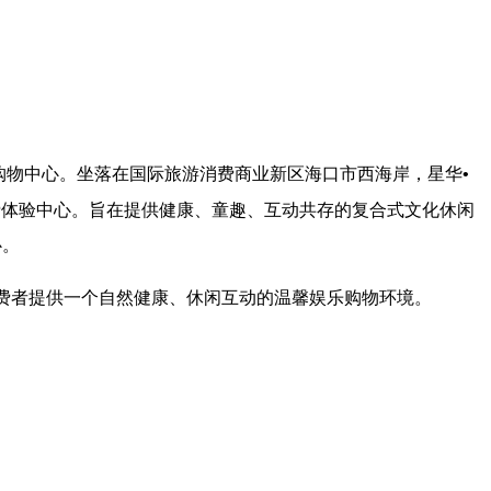
合购物中心。坐落在国际旅游消费商业新区海口市西海岸，星华
•
费体验中心。旨在提供健康、童趣、互动共存的复合式文化休闲
心。
消费者提供一个自然健康、休闲互动的温馨娱乐购物环境。