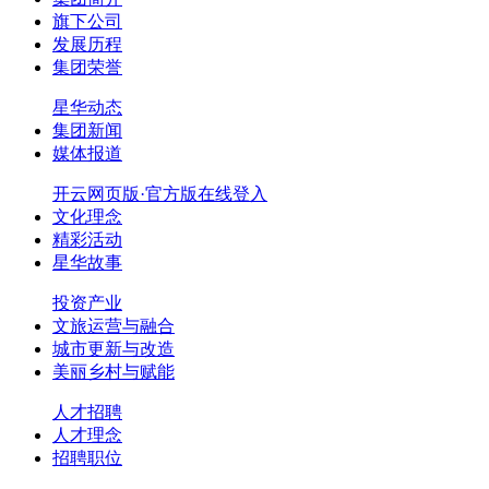
旗下公司
发展历程
集团荣誉
星华动态
集团新闻
媒体报道
开云网页版·官方版在线登入
文化理念
精彩活动
星华故事
投资产业
文旅运营与融合
城市更新与改造
美丽乡村与赋能
人才招聘
人才理念
招聘职位