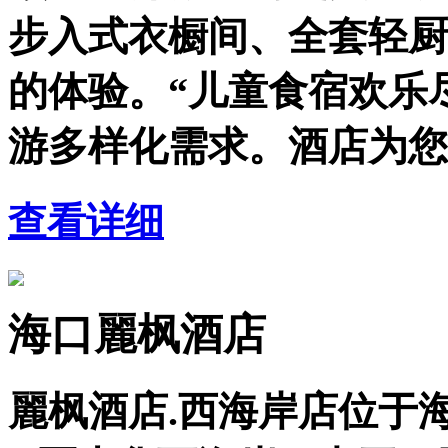
步入式衣橱间、全套轻厨
的体验。“儿童食宿欢乐
游多样化需求。酒店为您
查看详细
海口麗枫酒店
麗枫酒店.西海岸店位于海