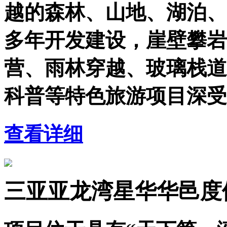
越的森林、山地、湖泊、
多年开发建设，崖壁攀岩
营、雨林穿越、玻璃栈道
科普等特色旅游项目深受
查看详细
三亚亚龙湾星华华邑度