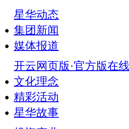
星华动态
集团新闻
媒体报道
开云网页版·官方版在
文化理念
精彩活动
星华故事