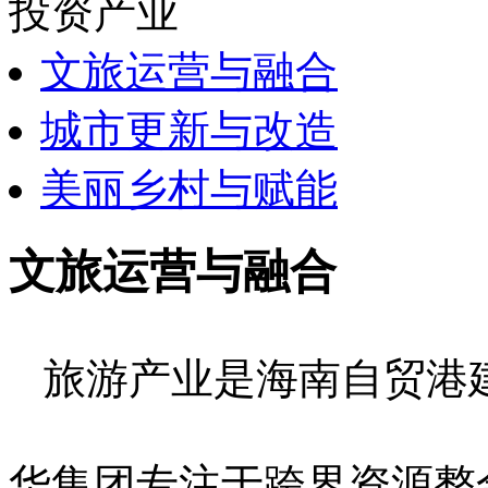
投资产业
文旅运营与融合
城市更新与改造
美丽乡村与赋能
文旅运营与融合
旅游产业是海南自贸港
华集团专注于跨界资源整