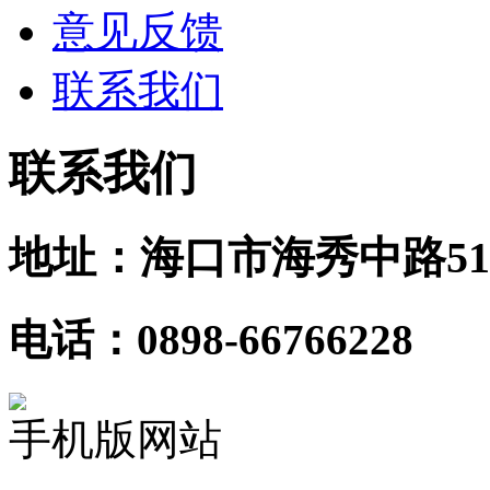
意见反馈
联系我们
联系我们
地址：海口市海秀中路51
电话：0898-66766228
手机版网站