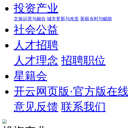
投资产业
文旅运营与融合
城市更新与改造
美丽乡村与赋能
社会公益
人才招聘
人才理念
招聘职位
星籍会
开云网页版·官方版在
意见反馈
联系我们