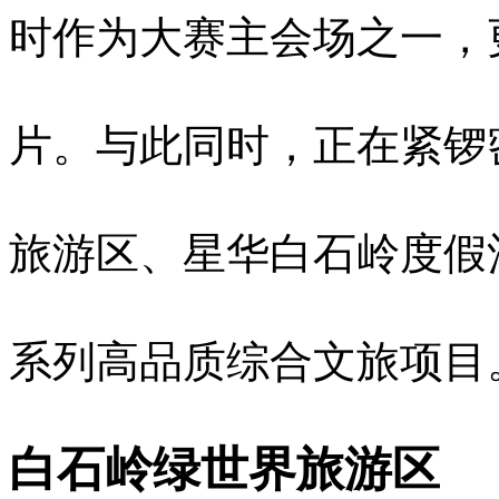
时作为大赛主会场之一，
片。与此同时，正在紧锣
旅游区、星华白石岭度假
系列高品质综合文旅项目
白石岭绿世界旅游区