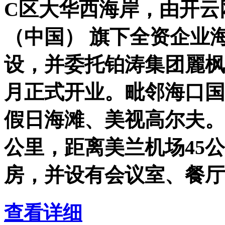
C区大华西海岸，由开云
（中国） 旗下全资企业
设，并委托铂涛集团麗枫品
月正式开业。毗邻海口国
假日海滩、美视高尔夫。
公里，距离美兰机场45公
房，并设有会议室、餐厅
查看详细