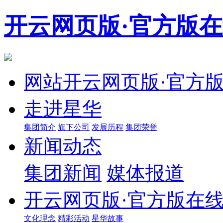
开云网页版·官方版
网站开云网页版·官方
走进星华
集团简介
旗下公司
发展历程
集团荣誉
新闻动态
集团新闻
媒体报道
开云网页版·官方版在
文化理念
精彩活动
星华故事