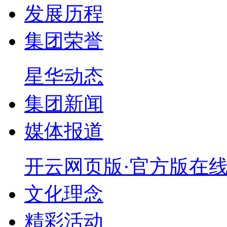
发展历程
集团荣誉
星华动态
集团新闻
媒体报道
开云网页版·官方版在
文化理念
精彩活动