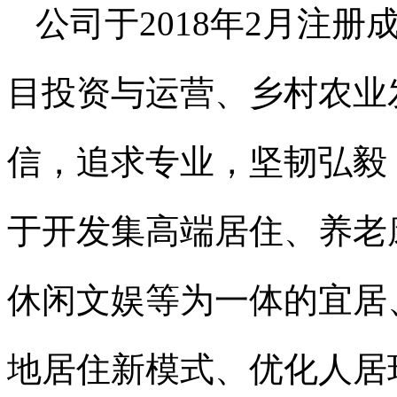
公司于2018年2月注
目投资与运营、乡村农业
信，追求专业，坚韧弘毅
于开发集高端居住、养老
休闲文娱等为一体的宜居
地居住新模式、优化人居