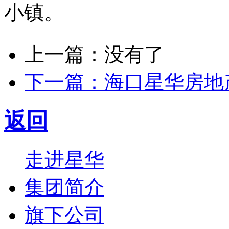
小镇。
上一篇：没有了
下一篇：海口星华房地
返回
走进星华
集团简介
旗下公司