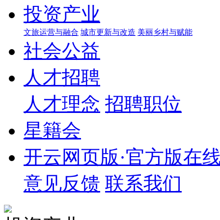
投资产业
文旅运营与融合
城市更新与改造
美丽乡村与赋能
社会公益
人才招聘
人才理念
招聘职位
星籍会
开云网页版·官方版在
意见反馈
联系我们