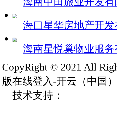
海南中田旅业开发有
海口星华房地产开发
海南星悦巢物业服务
CopyRight © 2021 All
版在线登入-开云（中
技术支持：