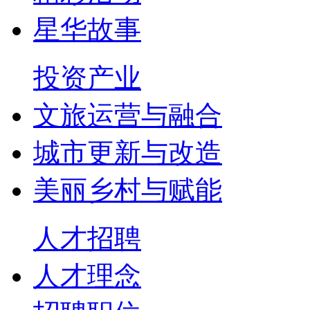
星华故事
投资产业
文旅运营与融合
城市更新与改造
美丽乡村与赋能
人才招聘
人才理念