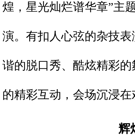
煌，星光灿烂谱华章”主
演。有扣人心弦的杂技表
谐的脱口秀、酷炫精彩的舞蹈
的精彩互动，会场沉浸在
辉