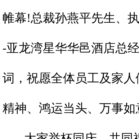
帷幕!总裁孙燕平先生、
-亚龙湾星华华邑酒店总
词，祝愿全体员工及家人
精神、鸿运当头、万事如
大家举杯同庆，共同祝