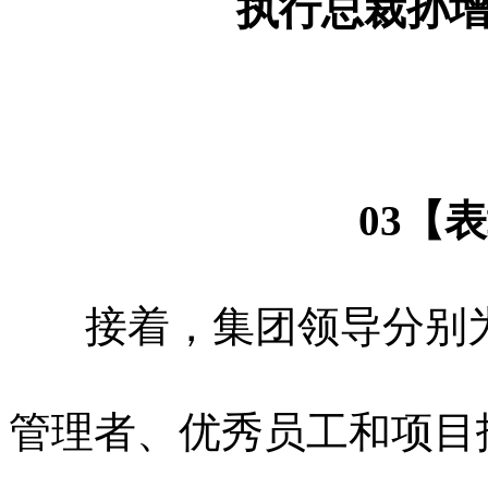
执行总裁孙
03【
接着，集团领导分别为
管理者、优秀员工和项目