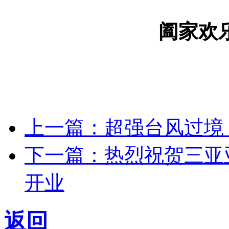
阖家欢乐
上一篇：超强台风过境
下一篇：热烈祝贺三亚
开业
返回