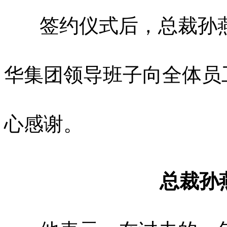
签约仪式后，总裁孙燕
华集团领导班子向全体员工
心感谢。
总裁孙