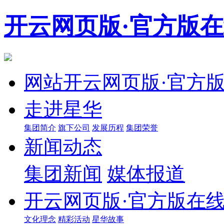
开云网页版·官方版
网站开云网页版·官方
走进星华
集团简介
旗下公司
发展历程
集团荣誉
新闻动态
集团新闻
媒体报道
开云网页版·官方版在
文化理念
精彩活动
星华故事