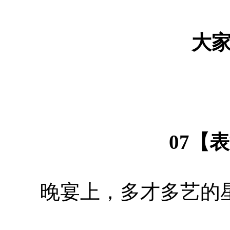
大
07【
晚宴上，多才多艺的星