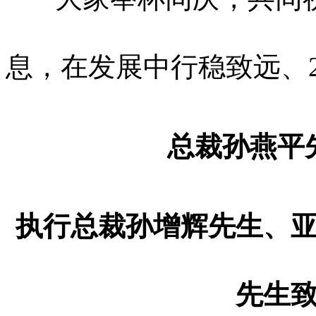
息，在发展中行稳致远、2
总裁孙燕平
执行总裁孙增辉先生、
先生