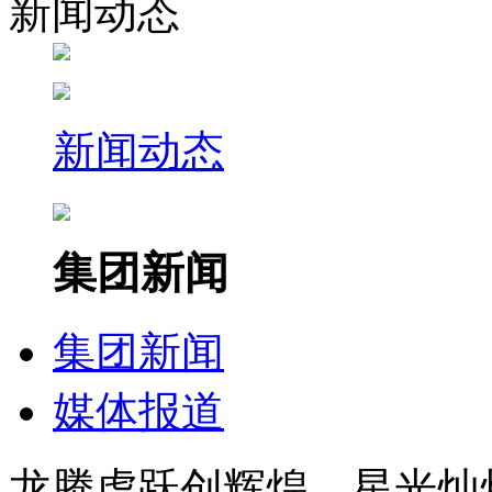
新闻动态
新闻动态
集团新闻
集团新闻
媒体报道
龙腾虎跃创辉煌，星光灿烂谱