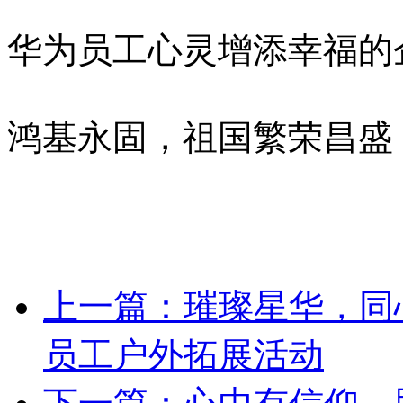
华为员工心灵增添幸福的
鸿基永固，祖国繁荣昌盛
上一篇：璀璨星华，同心飞
员工户外拓展活动