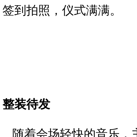
签到拍照，仪式满满。
整装待发
随着会场轻快的音乐，