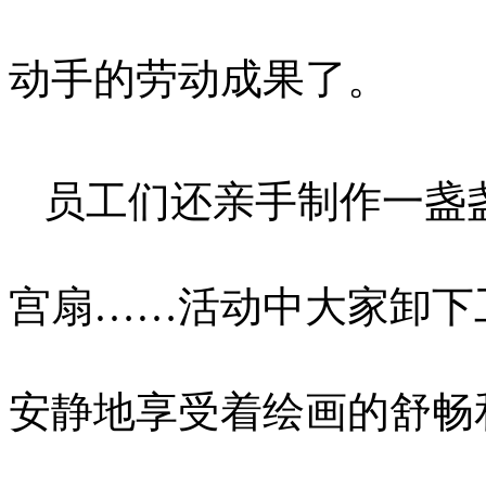
动手的劳动成果了。
员工们还亲手制作一盏
宫扇……活动中大家卸下
安静地享受着绘画的舒畅