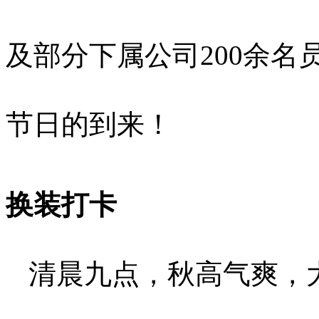
及部分下属公司200余
节日的到来！
换装打卡
清晨九点，秋高气爽，