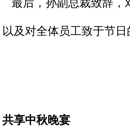
最后，孙副总裁致辞，
以及对全体员工致于节日
共享中秋晚宴