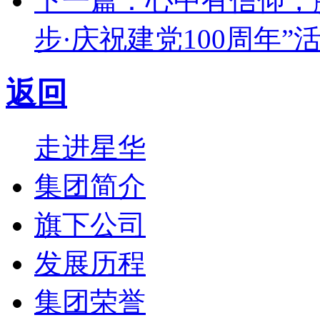
下一篇：心中有信仰，
步·庆祝建党100周年”
返回
走进星华
集团简介
旗下公司
发展历程
集团荣誉