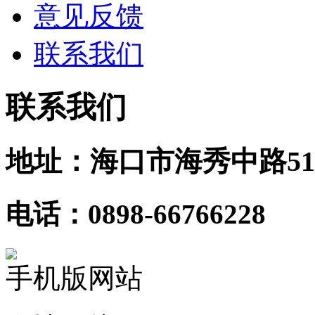
意见反馈
联系我们
联系我们
地址：海口市海秀中路51
电话：0898-66766228
手机版网站