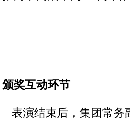
颁奖互动环节
表演结束后，集团常务