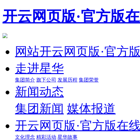
开云网页版·官方版
网站开云网页版·官方
走进星华
集团简介
旗下公司
发展历程
集团荣誉
新闻动态
集团新闻
媒体报道
开云网页版·官方版在
文化理念
精彩活动
星华故事