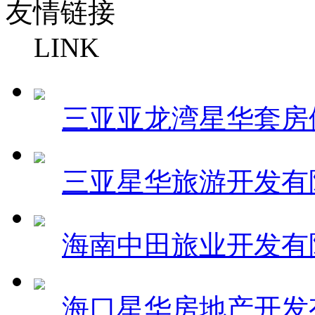
友情链接
LINK
三亚亚龙湾星华套房
三亚星华旅游开发有
海南中田旅业开发有
海口星华房地产开发